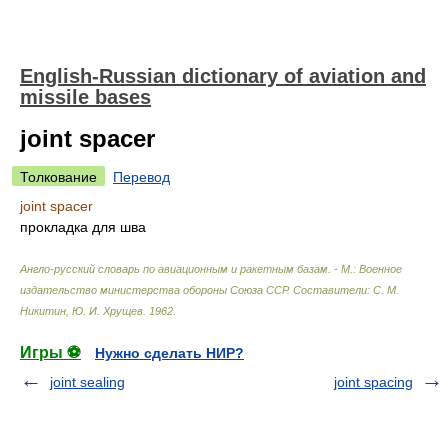
English-Russian dictionary of aviation and
missile bases
joint spacer
Толкование
Перевод
joint spacer
прокладка для шва
Англо-русский словарь по авиационным и ракетным базам. - М.: Военное
издательство министерства обороны Союза ССР
.
Составители: С. М.
Никитин, Ю. И. Хрущев
.
1962
.
Игры ⚽
Нужно сделать НИР?
joint sealing
joint spacing