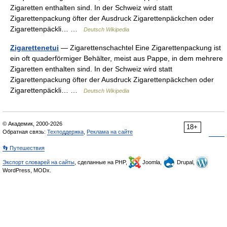
Zigaretten enthalten sind. In der Schweiz wird statt
Zigarettenpackung öfter der Ausdruck Zigarettenpäckchen oder
Zigarettenpäckli… …
Deutsch Wikipedia
Zigarettenetui
— Zigarettenschachtel Eine Zigarettenpackung ist
ein oft quaderförmiger Behälter, meist aus Pappe, in dem mehrere
Zigaretten enthalten sind. In der Schweiz wird statt
Zigarettenpackung öfter der Ausdruck Zigarettenpäckchen oder
Zigarettenpäckli… …
Deutsch Wikipedia
© Академик, 2000-2026
18+
Обратная связь:
Техподдержка
,
Реклама на сайте
👣 Путешествия
Экспорт словарей на сайты
, сделанные на PHP,
Joomla,
Drupal,
WordPress, MODx.