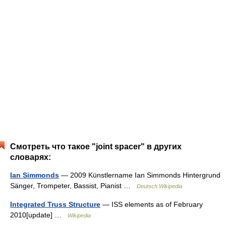
Смотреть что такое "joint spacer" в других
словарях:
Ian Simmonds
— 2009 Künstlername Ian Simmonds Hintergrund
Sänger, Trompeter, Bassist, Pianist …
Deutsch Wikipedia
Integrated Truss Structure
— ISS elements as of February
2010[update] …
Wikipedia